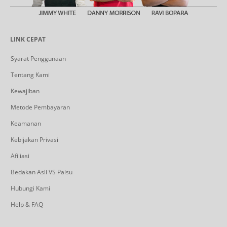
LINK CEPAT
Syarat Penggunaan
Tentang Kami
Kewajiban
Metode Pembayaran
Keamanan
Kebijakan Privasi
Afiliasi
Bedakan Asli VS Palsu
Hubungi Kami
Help & FAQ