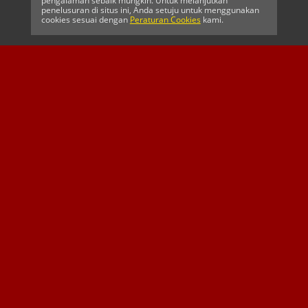
pengalaman sebaik mungkin. Untuk melanjutkan
penelusuran di situs ini, Anda setuju untuk menggunakan
cookies sesuai dengan
Peraturan Cookies
kami.
CELTIC FC
Kriket Afrika
SUSSEX CCC
Selatan
SPONSOR UTAMA
SPONSOR UTAMA &
Mitra Asosiasi Resmi
RESMI
MITRA TARUHAN
RESMI
DURHAM CRICKET
MIDDLESEX CCC
YORKSHIRE CCC
MITRA TARUHAN
MITRA TARUHAN
MITRA RESMI
RESMI
RESMI