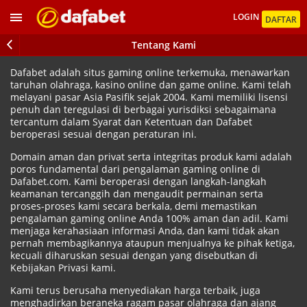
LOGIN
DAFTAR
Tentang Kami
Dafabet adalah situs gaming online terkemuka, menawarkan
taruhan olahraga, kasino online dan game online. Kami telah
melayani pasar Asia Pasifik sejak 2004. Kami memiliki lisensi
penuh dan teregulasi di berbagai yurisdiksi sebagaimana
tercantum dalam Syarat dan Ketentuan dan Dafabet
beroperasi sesuai dengan peraturan ini.
Domain aman dan privat serta integritas produk kami adalah
poros fundamental dari pengalaman gaming online di
Dafabet.com. Kami beroperasi dengan langkah-langkah
keamanan tercanggih dan mengaudit permainan serta
proses-proses kami secara berkala, demi memastikan
pengalaman gaming online Anda 100% aman dan adil. Kami
menjaga kerahasiaan informasi Anda, dan kami tidak akan
pernah membagikannya ataupun menjualnya ke pihak ketiga,
kecuali diharuskan sesuai dengan yang disebutkan di
Kebijakan Privasi kami.
Kami terus berusaha menyediakan harga terbaik, juga
menghadirkan beraneka ragam pasar olahraga dan ajang