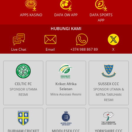
APPS KASINO
DAFA OW APP
DAFA SPORTS
APP
HUBUNGI KAMI
Live Chat
Email
+374 988 867 89
X
CELTIC FC
Kriket Afrika
SUSSEX CCC
Selatan
SPONSOR UTAMA
SPONSOR UTAMA &
Mitra Asosiasi Resmi
RESMI
MITRA TARUHAN
RESMI
DURHAM CRICKET
MIDDLESEX CCC
YORKSHIRE CCC