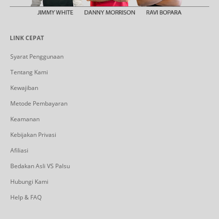
LINK CEPAT
Syarat Penggunaan
Tentang Kami
Kewajiban
Metode Pembayaran
Keamanan
Kebijakan Privasi
Afiliasi
Bedakan Asli VS Palsu
Hubungi Kami
Help & FAQ