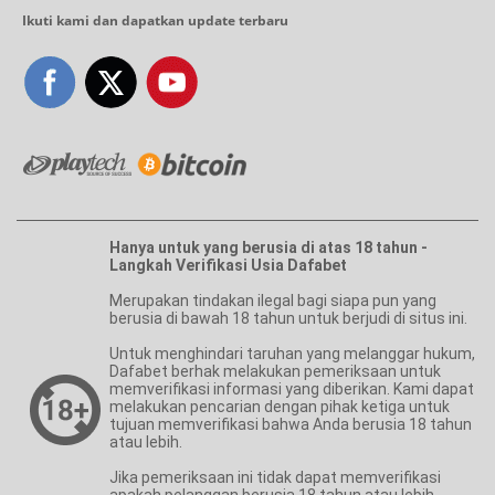
Ikuti kami dan dapatkan update terbaru
Hanya untuk yang berusia di atas 18 tahun -
Langkah Verifikasi Usia Dafabet
Merupakan tindakan ilegal bagi siapa pun yang
berusia di bawah 18 tahun untuk berjudi di situs ini.
Untuk menghindari taruhan yang melanggar hukum,
Dafabet berhak melakukan pemeriksaan untuk
memverifikasi informasi yang diberikan. Kami dapat
melakukan pencarian dengan pihak ketiga untuk
tujuan memverifikasi bahwa Anda berusia 18 tahun
atau lebih.
Jika pemeriksaan ini tidak dapat memverifikasi