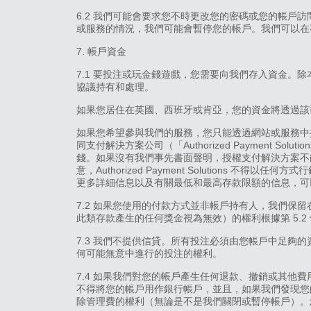
6.2 我們可能會要求您不時更改您的密碼或您的帳戶
或服務的情況，我們可能會暫停您的帳戶。我們可以在
7. 帳戶資金
7.1 要投注或玩金錢遊戲，您需要向我們存入資金。
協議持有和處理。
如果您居住在英國、西班牙或肯亞，您的資金將透過該
如果您希望參與我們的服務，您只能透過網站或服務中
同支付解決方案公司（「Authorized Payment 
錢。如果沒有我們事先書面聲明，授權支付解決方案不
意，Authorized Payment Solutions 
更多詳細信息以及有關最低和最高存款限額的信息，可
7.2 如果您使用的付款方式並非帳戶持有人，我們保
此類存款產生的任何獎金視為無效）的權利根據第 5.2
7.3 我們不提供信貸。所有投注必須由您帳戶中足夠
何可能無意中進行的投注的權利。
7.4 如果我們對您的帳戶產生任何退款、撤銷或其他
不得將您的帳戶用作銀行帳戶，並且，如果我們發現您
除管理費的權利（無論是不是我們關閉或暫停帳戶）。