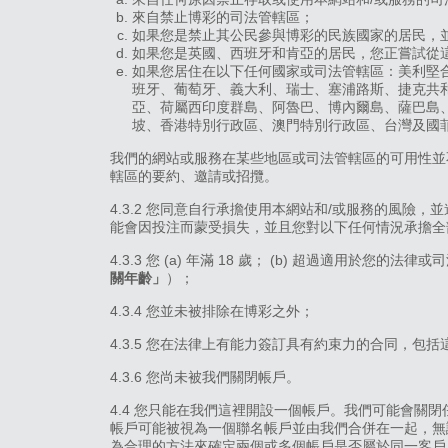
來自禁止博彩的司法管轄區；
如果您是禁止其公民參與博彩的民族國家的居民，
如果您是英國、西班牙和肯亞的居民，您正嘗試從
如果您居住在以下任何國家或司法管轄區：美利堅
班牙、葡萄牙、義大利、瑞士、塞浦路斯、捷克共
亞、荷屬西印度群島、阿魯巴、博內爾島、薩巴島
坡、香港特別行政區、澳門特別行政區、台灣及國
我們的網站或服務在某些地區或司法管轄區的可用性並
轄區的要約、邀請或招攬。
4.3.2 您同意自行承擔使用本網站和/或服務的風險
能會因投注而蒙受損失，並且您對以下任何情況承擔全
4.3.3 您 (a) 年滿 18 歲； (b) 超過適用
關年齡」
）；
4.3.4 您並未被排除在博彩之外；
4.3.5 您在法律上有能力簽訂具有約束力的合同，
4.3.6 您尚未被我們關閉帳戶。
4.4 您只能在我們這裡開設一個帳戶。我們可能會關
帳戶可能被視為一個聯名帳戶並由我們合併在一起，無
為合理的方法來確定兩個或多個帳戶是否屬於同一客戶