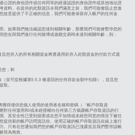
過公證的身份證件或任何同等的經過認證的身份證件或其他地址證
考資料。在提供的此類資訊令我們滿意之前，我們可能會阻止您進
您故意提供了不正確的信息，我們可能會保留存入帳戶的任何金
成犯罪。如果我們無法確認您達到相關年齡，那麼我們可能會暫停您的
明您在與我們進行任何賭博或遊戲交易時未達到相關年齡，則：
效，並且您存入的所有相關資金將透過用於存入此類資金的付款方式退
給您；和
收（並可從根據第5.5.3 條退回的任何存款金額中扣除），並且您
提取。
您將獲得僅供您個人使用的使用者名稱和密碼（「帳戶存取資
應對任何濫用和/或未經授權向任何第三方揭露帳戶存取資訊的行
開、其安全性已受到損害或在您不知情或未經您同意的情況下被任
您提供新的帳戶訪問資訊你。使用正確的帳戶存取資訊在線上進行
力。只有在您通知我們您的帳戶存取資訊已洩露並且我們暫停該帳
被視為無效。