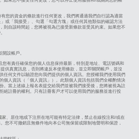
。如果您不接受任何更改，您可以停止使用服務和/或關閉您的帳
 條持有您的資金的條款進行任何更改，我們將通過我們自行認為適當
是」或「我接受」、勾選「勾選方塊」或任何其他類似的確認方法
，則自該時間起，您將被視為已接受新條款並受其約束。如果您不
戶。
並開設帳戶。
並且您有責任確保您的個人信息保持最新，特別是地址、電話號碼和
須提供真實訊息，否則將違反本使用條款，並立即關閉帳戶，並沒
供任何文件以驗證您向我們提供的個人資訊。您授權我們使用我們
的個人資訊（「個人資訊」）。此類個人資訊包括我們全權酌情決
份。當上述線上報名表提交給我們並被我們接受後，您將被視為註
拒絕註冊的權利。只有註冊客戶才可以使用我們的服務並進行投
的國家、居住地或下注所在地可能有特定法律，禁止在線投注和/或在
服務。您不可撤銷且無條件地向本公司無保留或限制地聲明和保證，
法管轄區；