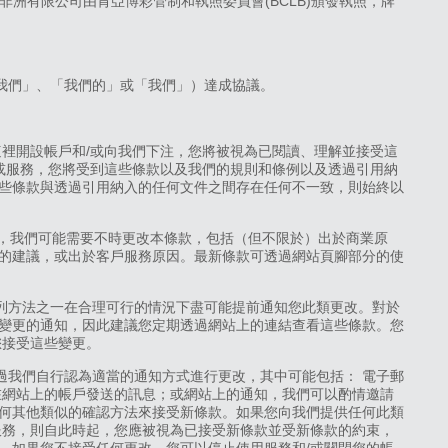
洲有限公司由肯亞博彩管制和執照委員會(BCLB)頒發執照，牌
「我們」、「我們的」或「我們」）達成協議。
們這裡開設帳戶和/或向我們下注，您將被視為已閱讀、理解並接受這
/或服務，您將受到這些條款以及我們的規則和條例以及透過引用納
些條款與透過引用納入的任何文件之間存在任何不一致，則始終以
於多種原因，我們可能需要不時更改本條款，包括（但不限於）出於商業原
的建議，或出於客戶服務原因。最新條款可透過網站頁腳部分的使
下列方法之一在合理可行的情況下盡可能提前通知您此類更改。對於
變更的通知，因此建議您定期透過網站上的連結查看這些條款。您
您接受這些變更。
透過我們自行認為適當的通知方式進行更改，其中可能包括： 電子郵
在網站上的帳戶發送的訊息；或網站上的通知，我們可以酌情邀請
何其他類似的確認方法來接受新條款。如果您向我們提供任何此類
服務，則自此時起，您應被視為已接受新條款並受新條款的約束，