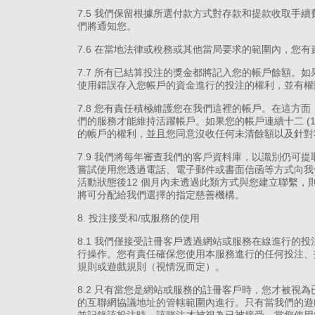
7.5 我們保留根據所選付款方式對存款和提款收取手
們將通知您。
7.6 在當地法律或稅務或其他當局要求的範圍內，您
7.7 所有已結算投注的獎金都將記入您的帳戶餘額。
使用錯誤存入您帳戶的資金進行的投注的權利，並有權
7.8 您有責任積極維護您在我們這裡的帳戶。在這方面
們的服務才能維持活躍帳戶。如果您的帳戶連續十二 (
的帳戶的權利，並且您同意沒收任何未清餘額以及針對
7.9 我們將每年審查我們的客戶資料庫，以識別仍可
嘗試使用您透過電話、電子郵件或書面信函等方式向我
活動狀態後12 個月內未透過此類方式與您建立聯繫
將可分配給我們選擇的指定慈善機構。
8. 投注接受和/或服務的使用
8.1 我們僅接受註冊客戶透過網站或服務在線進行的
行操作。您有責任確保您使用本服務進行的任何投注、
規則或遊戲規則（視情況而定）。
8.2 只有當您是網站或服務的註冊客戶時，您才被視
的互聯網協議地址的管轄範圍內進行。只有當我們的遊