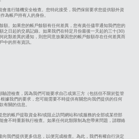
可能會進行隨機安全檢查。您特此接受，我們保留要求您提供額外資
您作為帳戶持有人的身份。
帳戶餘額。如果您的帳戶餘額有任何差異，您有責任儘早通知我們您的
之日起的交易記錄。如果我們在特定月份最後一天起的三十(30)
何此類差異的通知，則您同意放棄因您的帳戶餘額存在任何差異而
戶中的所有資訊。
此類驗證檢查，因為我們可能要求自己或第三方（包括但不限於監管
，根據我們的要求，您可能需要不時提供有關您向我們提供的任何
款有關的信息。
您從您的帳戶提取資金和/或阻止訪問網站和/或服務的全部或某些部
能會不時重新執行檢查。如果任何此類限制為您帶來問題，請聯絡
直接向我們提供更多信息，以便完成檢查。為此，我們有權自行決定