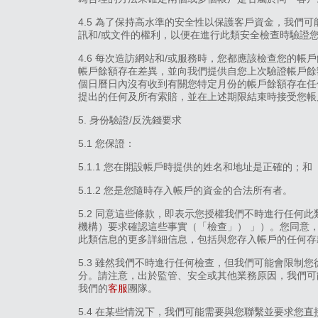
4.5 為了保持高水準的安全性以保護客戶資金，我們
訊和/或文件的權利，以便在進行此類安全檢查時驗證
4.6 每次造訪網站和/或服務時，您都應該檢查您的
帳戶餘額存在差異，並向我們提供自您上次驗證帳戶餘額
個日曆日內沒有收到有關您特定月份的帳戶餘額存在任
提出的任何及所有索賠，並在上述期限結束時接受您帳
5. 身份驗證/反洗錢要求
5.1 您保證：
5.1.1 您在開設帳戶時提供的姓名和地址是正確的；和
5.1.2 您是您隨時存入帳戶的資金的合法所有者。
5.2 同意這些條款，即表示您授權我們不時進行任何
機構）要求確認這些事實（「檢查」） 」）。您同意
此類信息的更多詳細信息，包括與您存入帳戶的任何存
5.3 雖然我們不時進行任何檢查，但我們可能會限制
分。請注意，出於監管、安全或其他業務原因，我們可
我們的
客服
團隊。
5.4 在某些情況下，我們可能需要與您聯繫並要求您