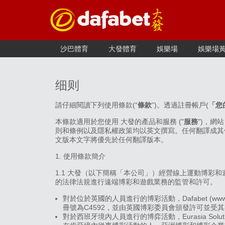
沙巴體育
大發體育
娛樂場
娛樂場
细则
請仔細閱讀下列使用條款(“
條款
”)。透過註冊帳戶(
「您
本條款適用於您使用 大發的產品和服務 ("
服務
")，網站 
則和條例以及隱私權政策均以英文撰寫。任何翻譯成其
文版本文字將優先於任何翻譯版本。
1. 使用條款簡介
1.1 大發（以下簡稱「本公司」）經營線上運動博彩和遊戲
的法律法規進行遠端博彩和遊戲業務的監管和許可。
對於位於英國的人員進行的博彩活動，Dafabet (www
冊號為C4592，並由英國博彩委員會頒發許可並受其監
對於西班牙境內人員進行的博弈活動，Eurasia Sol